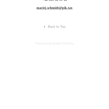
maciej.schmidt@pik.tax
↑
Back to Top
Powered by
Adobe Portfolio